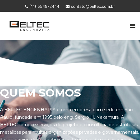
(11) 5549-2444
contato@beltec.com.br
QUEM SOMOS
A BELTEC ENGENHARIA é uma empresa com sede em São
Paulo, fundada em 1995 pelo eng. Sergio H. Nakamura. A
BELTEC fornece serviços de projeto e consultoria de estruturas
metálicas para muitas organizações privadas e governamentais.
Nossa equipe de engenheiros está preparada para ajudar nossos